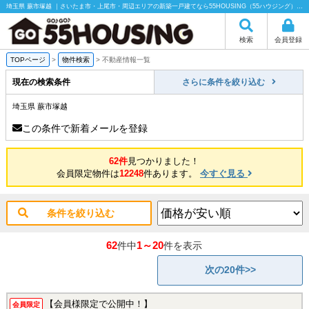
埼玉県 蕨市塚越 ｜さいたま市・上尾市・周辺エリアの新築一戸建てなら55HOUSING（55ハウジング）にお任せください！
検索
会員登録
TOPページ
>
物件検索
>
不動産情報一覧
現在の検索条件
さらに条件を絞り込む
埼玉県 蕨市塚越
この条件で新着メールを登録
62件
見つかりました！
会員限定物件は
12248
件あります。
今すぐ見る
条件を絞り込む
62
1～20
件中
件を表示
次の20件>>
【会員様限定で公開中！】
会員限定