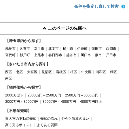
条件を指定し直して検索
このページの先頭へ
【埼玉県内から探す】
鴻巣市
久喜市
幸手市
北本市
桶川市
伊奈町
蓮田市
白岡市
宮代町
杉戸町
上尾市
春日部市
越谷市
川口市
蕨市
戸田市
【さいたま市内から探す】
西区
北区
大宮区
見沼区
岩槻区
桜区
中央区
浦和区
緑区
南区
【物件価格から探す】
2000万以下
2000万円～2500万円
2500万円～3000万円
3000万円～3500万円
3500万円～4000万円
4000万円以上
【不動産売却】
東大宮の不動産売却
売却の流れ
仲介と買取の違い
高く売るポイント
よくある質問