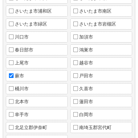
さいたま市浦和区
さいたま市南区
さいたま市緑区
さいたま市岩槻区
川口市
加須市
春日部市
鴻巣市
上尾市
越谷市
蕨市
戸田市
桶川市
久喜市
北本市
蓮田市
幸手市
白岡市
北足立郡伊奈町
南埼玉郡宮代町