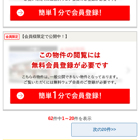
【会員様限定で公開中！】
会員限定
62
1～20
件中
件を表示
次の20件>>