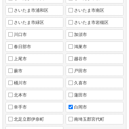
さいたま市浦和区
さいたま市南区
さいたま市緑区
さいたま市岩槻区
川口市
加須市
春日部市
鴻巣市
上尾市
越谷市
蕨市
戸田市
桶川市
久喜市
北本市
蓮田市
幸手市
白岡市
北足立郡伊奈町
南埼玉郡宮代町