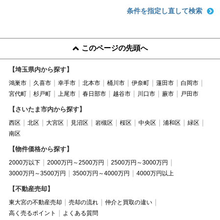
条件を指定し直して検索
このページの先頭へ
【埼玉県内から探す】
鴻巣市
久喜市
幸手市
北本市
桶川市
伊奈町
蓮田市
白岡市
宮代町
杉戸町
上尾市
春日部市
越谷市
川口市
蕨市
戸田市
【さいたま市内から探す】
西区
北区
大宮区
見沼区
岩槻区
桜区
中央区
浦和区
緑区
南区
【物件価格から探す】
2000万以下
2000万円～2500万円
2500万円～3000万円
3000万円～3500万円
3500万円～4000万円
4000万円以上
【不動産売却】
東大宮の不動産売却
売却の流れ
仲介と買取の違い
高く売るポイント
よくある質問