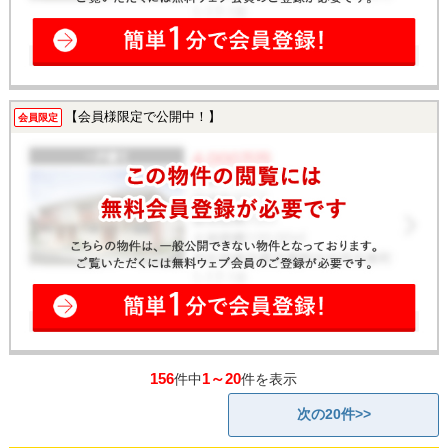
【会員様限定で公開中！】
会員限定
156
1～20
件中
件を表示
次の20件>>