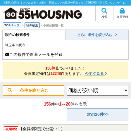
埼玉県 白岡市 ｜さいたま市・上尾市・周辺エリアの新築一戸建てなら55HOUSING（55ハウジング）にお任せください！
検索
会員登録
TOPページ
>
物件検索
>
不動産情報一覧
現在の検索条件
さらに条件を絞り込む
埼玉県 白岡市
この条件で新着メールを登録
156件
見つかりました！
会員限定物件は
12248
件あります。
今すぐ見る
条件を絞り込む
156
1～20
件中
件を表示
次の20件>>
【会員様限定で公開中！】
会員限定