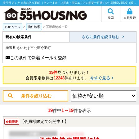
埼玉県 さいたま市北区今羽町 ｜さいたま市・上尾市・周辺エリアの新築一戸建てなら55HOUSING（55ハウジング）にお任せください！
検索
会員登録
TOPページ
>
物件検索
>
不動産情報一覧
現在の検索条件
さらに条件を絞り込む
埼玉県 さいたま市北区今羽町
この条件で新着メールを登録
19件
見つかりました！
会員限定物件は
12248
件あります。
今すぐ見る
条件を絞り込む
19
1～19
件中
件を表示
【会員様限定で公開中！】
会員限定