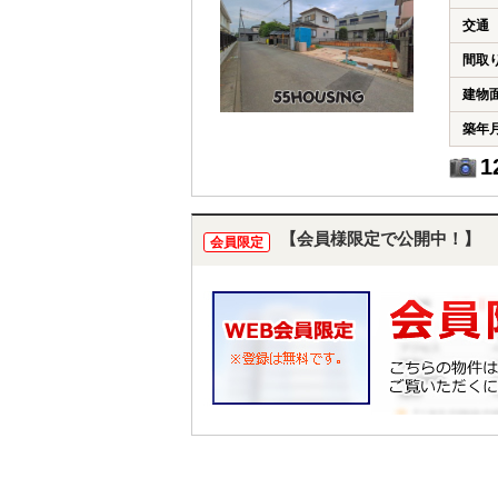
交通
間取
建物
築年
1
【会員様限定で公開中！】
会員限定