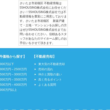
さいたま市岩槻区 不動産情報は
55HOUSING株式会社にお任せくだ
さい！55HOUSING株式会社では不
動産情報を豊富にご用意しておりま
す。さいたま市岩槻区 新築戸建
て・土地・マンションをお探しの方
はぜひ55HOUSING株式会社までお
問い合わせください。信頼あるスタ
ッフがあなたのマイホーム探しのお
手伝いをさせて頂きます。
件価格から探す】
【不動産売却】
2000万以下
東大宮の不動産売却
2000万円～2500万円
売却の流れ
2500万円～3000万円
仲介と買取の違い
3000万円～3500万円
高く売るポイント
3500万円～4000万円
よくある質問
4000万円以上