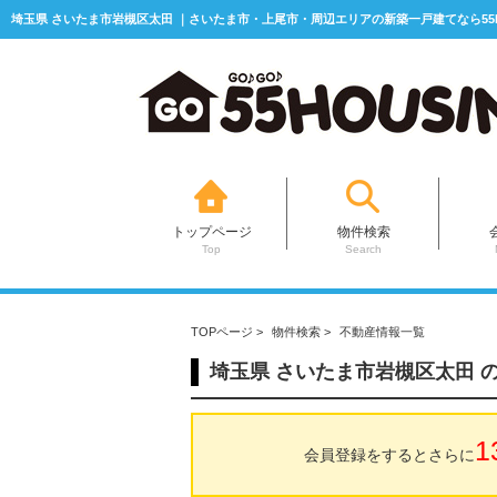
埼玉県 さいたま市岩槻区太田 ｜さいたま市・上尾市・周辺エリアの新築一戸建てなら55H
トップページ
物件検索
Top
Search
TOPページ
>
物件検索
>
不動産情報一覧
埼玉県 さいたま市岩槻区太田 
1
会員登録をするとさらに