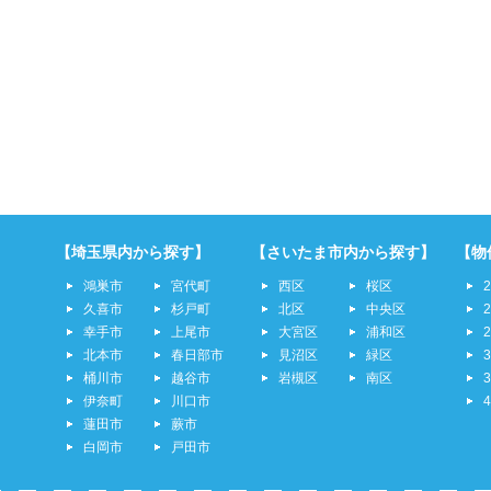
【埼玉県内から探す】
【さいたま市内から探す】
【物
鴻巣市
宮代町
西区
桜区
久喜市
杉戸町
北区
中央区
幸手市
上尾市
大宮区
浦和区
北本市
春日部市
見沼区
緑区
桶川市
越谷市
岩槻区
南区
伊奈町
川口市
蓮田市
蕨市
白岡市
戸田市