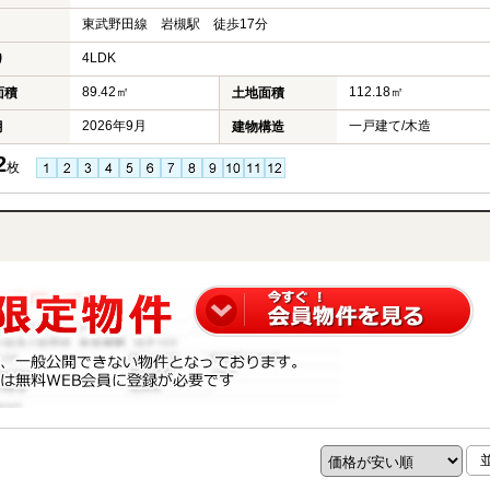
東武野田線 岩槻駅 徒歩17分
4LDK
り
89.42㎡
112.18㎡
面積
土地面積
2026年9月
一戸建て/木造
月
建物構造
2
枚