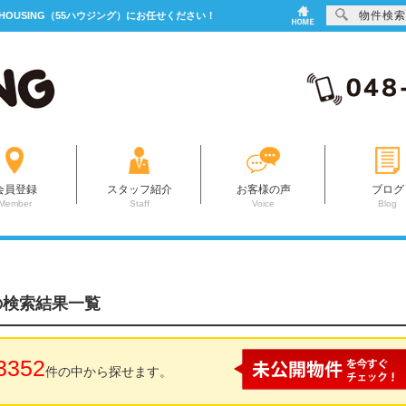
物件検索
OUSING（55ハウジング）にお任せください！
会員登録
スタッフ紹介
お客様の声
ブログ
Member
Staff
Voice
Blog
の検索結果一覧
3352
件の中から探せます。