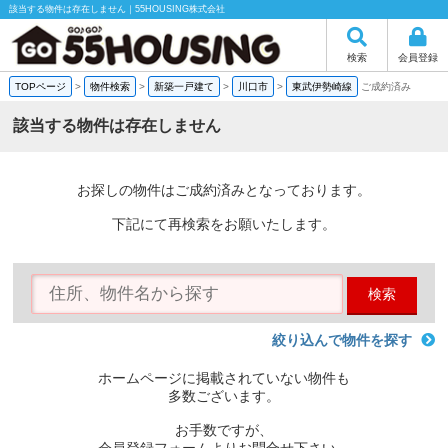
該当する物件は存在しません｜55HOUSING株式会社
検索
会員登録
TOPページ
>
物件検索
>
新築一戸建て
>
川口市
>
東武伊勢崎線
ご成約済み
該当する物件は存在しません
お探しの物件はご成約済みとなっております。
下記にて再検索をお願いたします。
検索
絞り込んで物件を探す
ホームページに掲載されていない物件も
多数ございます。
お手数ですが、
会員登録フォームよりお問合せ下さい。