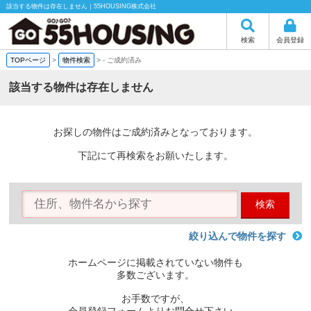
該当する物件は存在しません｜55HOUSING株式会社
検索
会員登録
TOPページ
>
物件検索
>
-
ご成約済み
該当する物件は存在しません
お探しの物件はご成約済みとなっております。
下記にて再検索をお願いたします。
検索
絞り込んで物件を探す
ホームページに掲載されていない物件も
多数ございます。
お手数ですが、
会員登録フォームよりお問合せ下さい。