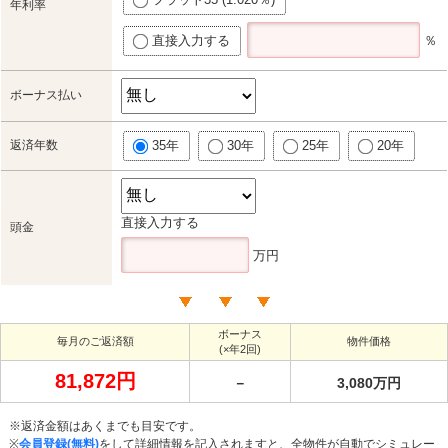
年利率
直接入力する
％
ボーナス払い
返済年数
35年
30年
25年
20年
直接入力する
頭金
万円
ボーナス
毎月のご返済額
物件価格
(×年2回)
81,872円
－
3,080万円
※返済金額はあくまでも目安です。
※
会員登録(無料)
をして詳細情報を記入されますと、全物件が自動でシミュレー