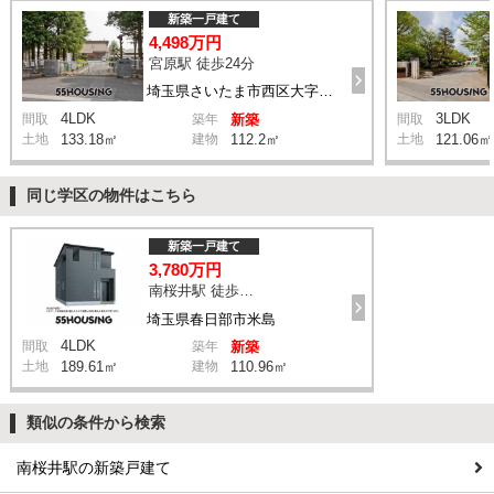
新築一戸建て
4,498万円
宮原駅 徒歩24分
埼玉県さいたま市西区大字内野本郷
4LDK
3LDK
間取
築年
新築
間取
土地
133.18㎡
建物
112.2㎡
土地
121.06㎡
同じ学区の物件はこちら
新築一戸建て
3,780万円
南桜井駅 徒歩15分
埼玉県春日部市米島
4LDK
間取
築年
新築
土地
189.61㎡
建物
110.96㎡
類似の条件から検索
南桜井駅の新築戸建て