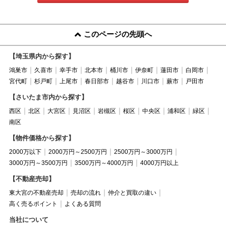
このページの先頭へ
【埼玉県内から探す】
鴻巣市
久喜市
幸手市
北本市
桶川市
伊奈町
蓮田市
白岡市
宮代町
杉戸町
上尾市
春日部市
越谷市
川口市
蕨市
戸田市
【さいたま市内から探す】
西区
北区
大宮区
見沼区
岩槻区
桜区
中央区
浦和区
緑区
南区
【物件価格から探す】
2000万以下
2000万円～2500万円
2500万円～3000万円
3000万円～3500万円
3500万円～4000万円
4000万円以上
【不動産売却】
東大宮の不動産売却
売却の流れ
仲介と買取の違い
高く売るポイント
よくある質問
当社について