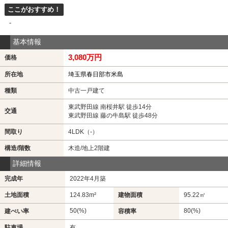
ここがおすすめ！
-
基本情報
3,080万円
価格
所在地
埼玉県春日部市米島
種類
中古一戸建て
東武野田線 南桜井駅 徒歩14分
交通
東武野田線 藤の牛島駅 徒歩48分
間取り
4LDK（-）
構造/階数
木造/地上2階建
詳細情報
完成年
2022年4月築
土地面積
124.83m²
建物面積
95.22㎡
50(%)
80(%)
建ぺい率
容積率
駐車場
有