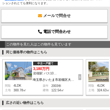
ションされとても便利になります。
メールで問合せ
電話で問合わせ
この物件を見た人はこの物件も見ています
同じ価格帯の物件はこちら
中古一戸建て
3,180万円
岩槻駅 バス10分 停歩2分
埼玉県さいたま市岩槻区大字飯塚0
4LDK
4LDK
間取
築年
2003年
間取
土地
300.78㎡
建物
122.54㎡
土地
324.63㎡
広さの近い物件はこちら