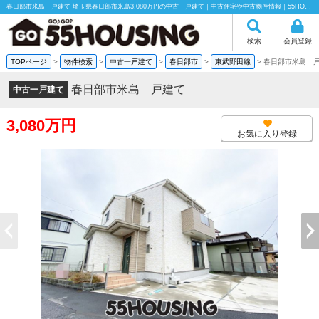
春日部市米島 戸建て 埼玉県春日部市米島3,080万円の中古一戸建て｜中古住宅や中古物件情報｜55HOUSING株式会社
検索
会員登録
TOPページ
>
物件検索
>
中古一戸建て
>
春日部市
>
東武野田線
>
春日部市米島 
春日部市米島 戸建て
中古一戸建て
3,080万円
お気に入り登録