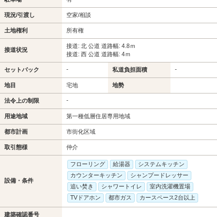
現況/引渡し
空家/相談
土地権利
所有権
接道: 北 公道 道路幅: 4.8ｍ
接道状況
接道: 西 公道 道路幅: 4ｍ
-
-
セットバック
私道負担面積
地目
宅地
地勢
-
法令上の制限
用途地域
第一種低層住居専用地域
都市計画
市街化区域
取引態様
仲介
フローリング
給湯器
システムキッチン
カウンターキッチン
シャンプードレッサー
設備・条件
追い焚き
シャワートイレ
室内洗濯機置場
TVドアホン
都市ガス
カースペース2台以上
建築確認番号