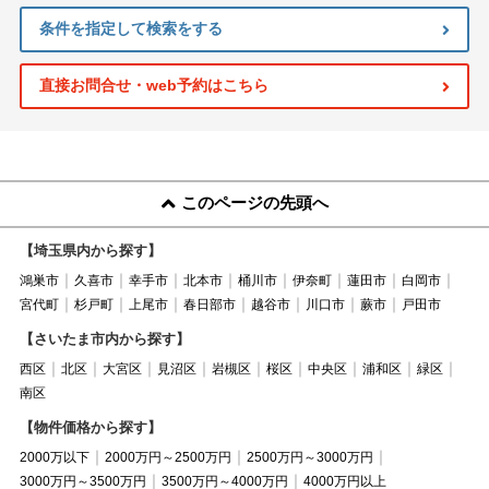
条件を指定して検索をする
直接お問合せ・web予約はこちら
このページの先頭へ
【埼玉県内から探す】
鴻巣市
久喜市
幸手市
北本市
桶川市
伊奈町
蓮田市
白岡市
宮代町
杉戸町
上尾市
春日部市
越谷市
川口市
蕨市
戸田市
【さいたま市内から探す】
西区
北区
大宮区
見沼区
岩槻区
桜区
中央区
浦和区
緑区
南区
【物件価格から探す】
2000万以下
2000万円～2500万円
2500万円～3000万円
3000万円～3500万円
3500万円～4000万円
4000万円以上