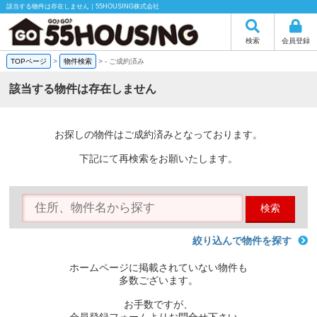
該当する物件は存在しません｜55HOUSING株式会社
検索
会員登録
TOPページ
>
物件検索
>
-
ご成約済み
該当する物件は存在しません
お探しの物件はご成約済みとなっております。
下記にて再検索をお願いたします。
検索
絞り込んで物件を探す
ホームページに掲載されていない物件も
多数ございます。
お手数ですが、
会員登録フォームよりお問合せ下さい。