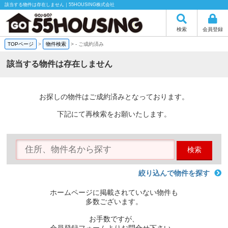
該当する物件は存在しません｜55HOUSING株式会社
検索
会員登録
TOPページ
>
物件検索
>
-
ご成約済み
該当する物件は存在しません
お探しの物件はご成約済みとなっております。
下記にて再検索をお願いたします。
検索
絞り込んで物件を探す
ホームページに掲載されていない物件も
多数ございます。
お手数ですが、
会員登録フォームよりお問合せ下さい。