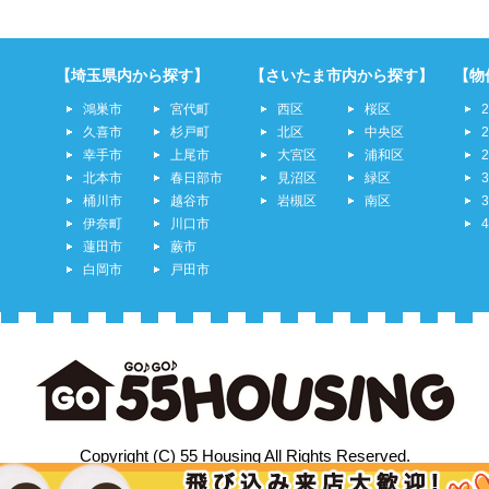
【埼玉県内から探す】
【さいたま市内から探す】
【物
鴻巣市
宮代町
西区
桜区
久喜市
杉戸町
北区
中央区
幸手市
上尾市
大宮区
浦和区
北本市
春日部市
見沼区
緑区
桶川市
越谷市
岩槻区
南区
伊奈町
川口市
蓮田市
蕨市
白岡市
戸田市
Copyright (C) 55 Housing All Rights Reserved.