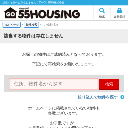
該当する物件は存在しません｜55HOUSING株式会社
検索
会員登録
TOPページ
>
物件検索
>
-
ご成約済み
該当する物件は存在しません
お探しの物件はご成約済みとなっております。
下記にて再検索をお願いたします。
検索
絞り込んで物件を探す
ホームページに掲載されていない物件も
多数ございます。
お手数ですが、
会員登録フォームよりお問合せ下さい。