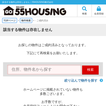
該当する物件は存在しません｜55HOUSING株式会社
検索
会員登録
TOPページ
>
物件検索
>
-
ご成約済み
該当する物件は存在しません
お探しの物件はご成約済みとなっております。
下記にて再検索をお願いたします。
検索
絞り込んで物件を探す
ホームページに掲載されていない物件も
多数ございます。
お手数ですが、
会員登録フォームよりお問合せ下さい。