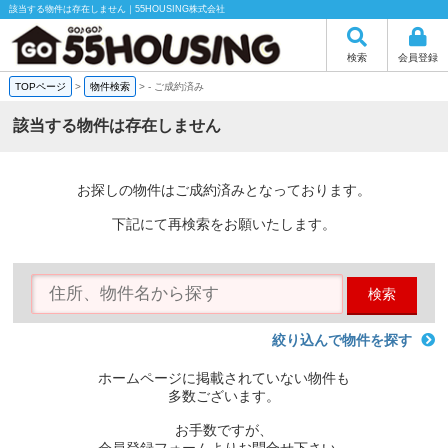
該当する物件は存在しません｜55HOUSING株式会社
検索
会員登録
TOPページ
>
物件検索
>
-
ご成約済み
該当する物件は存在しません
お探しの物件はご成約済みとなっております。
下記にて再検索をお願いたします。
検索
絞り込んで物件を探す
ホームページに掲載されていない物件も
多数ございます。
お手数ですが、
会員登録フォームよりお問合せ下さい。