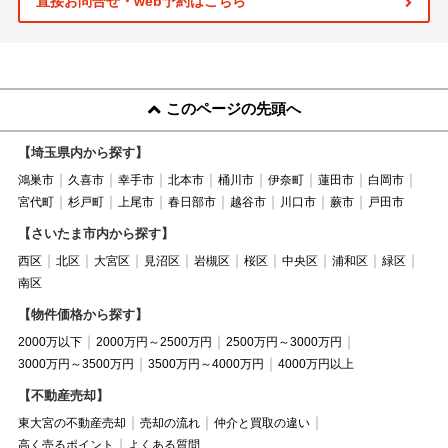
直接お問合せ・web予約はこちら
このページの先頭へ
【埼玉県内から探す】
鴻巣市
久喜市
幸手市
北本市
桶川市
伊奈町
蓮田市
白岡市
宮代町
杉戸町
上尾市
春日部市
越谷市
川口市
蕨市
戸田市
【さいたま市内から探す】
西区
北区
大宮区
見沼区
岩槻区
桜区
中央区
浦和区
緑区
南区
【物件価格から探す】
2000万以下
2000万円～2500万円
2500万円～3000万円
3000万円～3500万円
3500万円～4000万円
4000万円以上
【不動産売却】
東大宮の不動産売却
売却の流れ
仲介と買取の違い
高く売るポイント
よくある質問