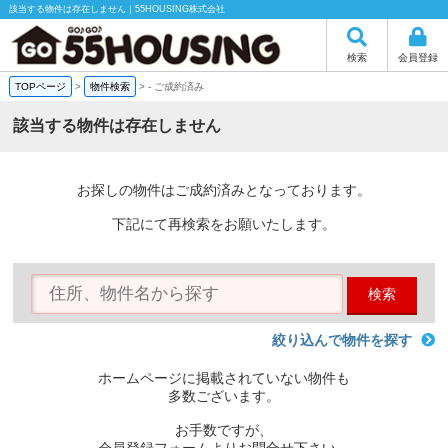
該当する物件は存在しません｜55HOUSING株式会社
検索
会員登録
TOPページ
>
物件検索
>
-
ご成約済み
該当する物件は存在しません
お探しの物件はご成約済みとなっております。
下記にて再検索をお願いたします。
検索
絞り込んで物件を探す
ホームページに掲載されていない物件も
多数ございます。
お手数ですが、
会員登録フォームよりお問合せ下さい。