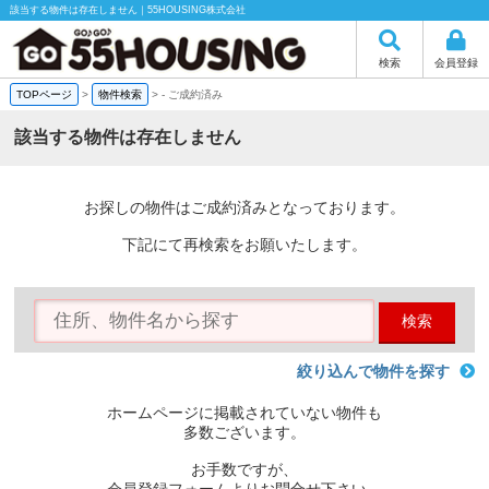
該当する物件は存在しません｜55HOUSING株式会社
検索
会員登録
TOPページ
>
物件検索
>
-
ご成約済み
該当する物件は存在しません
お探しの物件はご成約済みとなっております。
下記にて再検索をお願いたします。
検索
絞り込んで物件を探す
ホームページに掲載されていない物件も
多数ございます。
お手数ですが、
会員登録フォームよりお問合せ下さい。