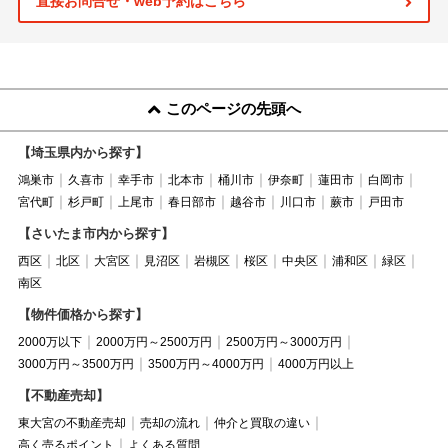
直接お問合せ・web予約はこちら
このページの先頭へ
【埼玉県内から探す】
鴻巣市
久喜市
幸手市
北本市
桶川市
伊奈町
蓮田市
白岡市
宮代町
杉戸町
上尾市
春日部市
越谷市
川口市
蕨市
戸田市
【さいたま市内から探す】
西区
北区
大宮区
見沼区
岩槻区
桜区
中央区
浦和区
緑区
南区
【物件価格から探す】
2000万以下
2000万円～2500万円
2500万円～3000万円
3000万円～3500万円
3500万円～4000万円
4000万円以上
【不動産売却】
東大宮の不動産売却
売却の流れ
仲介と買取の違い
高く売るポイント
よくある質問