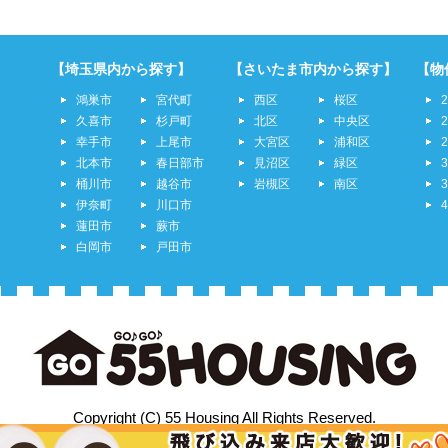
【埼玉県内から探す】
【さいたま市内から探す】
【物
鴻巣市
宮代町
西区
桜区
久喜市
杉戸町
北区
中央区
幸手市
上尾市
大宮区
浦和区
北本市
春日部市
見沼区
緑区
桶川市
越谷市
岩槻区
南区
伊奈町
川口市
蓮田市
蕨市
白岡市
戸田市
Copyright (C) 55 Housing All Rights Reserved.