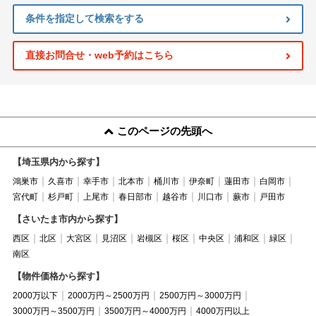
条件を指定して検索をする
直接お問合せ・web予約はこちら
このページの先頭へ
【埼玉県内から探す】
鴻巣市
久喜市
幸手市
北本市
桶川市
伊奈町
蓮田市
白岡市
宮代町
杉戸町
上尾市
春日部市
越谷市
川口市
蕨市
戸田市
【さいたま市内から探す】
西区
北区
大宮区
見沼区
岩槻区
桜区
中央区
浦和区
緑区
南区
【物件価格から探す】
2000万以下
2000万円～2500万円
2500万円～3000万円
3000万円～3500万円
3500万円～4000万円
4000万円以上