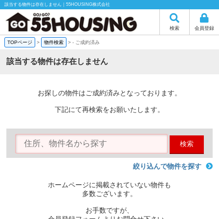
該当する物件は存在しません｜55HOUSING株式会社
検索
会員登録
TOPページ
>
物件検索
>
-
ご成約済み
該当する物件は存在しません
お探しの物件はご成約済みとなっております。
下記にて再検索をお願いたします。
検索
絞り込んで物件を探す
ホームページに掲載されていない物件も
多数ございます。
お手数ですが、
会員登録フォームよりお問合せ下さい。