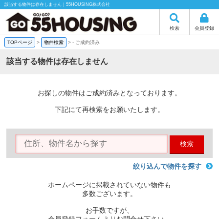
該当する物件は存在しません｜55HOUSING株式会社
検索
会員登録
TOPページ
>
物件検索
>
-
ご成約済み
該当する物件は存在しません
お探しの物件はご成約済みとなっております。
下記にて再検索をお願いたします。
検索
絞り込んで物件を探す
ホームページに掲載されていない物件も
多数ございます。
お手数ですが、
会員登録フォームよりお問合せ下さい。