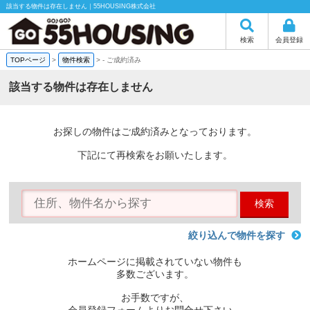
該当する物件は存在しません｜55HOUSING株式会社
検索
会員登録
TOPページ
>
物件検索
>
-
ご成約済み
該当する物件は存在しません
お探しの物件はご成約済みとなっております。
下記にて再検索をお願いたします。
検索
絞り込んで物件を探す
ホームページに掲載されていない物件も
多数ございます。
お手数ですが、
会員登録フォームよりお問合せ下さい。