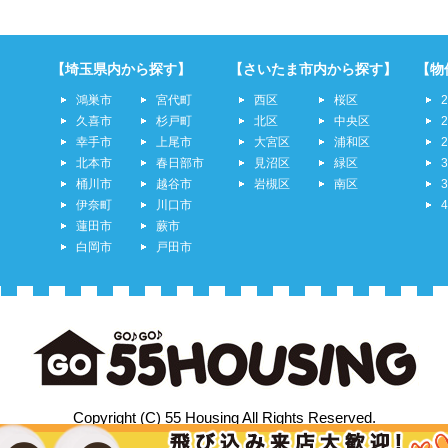
【埼玉県内から探す】
【さいたま市内から探す】
【物
鴻巣市
宮代町
西区
桜区
久喜市
杉戸町
北区
中央区
幸手市
上尾市
大宮区
浦和区
北本市
春日部市
見沼区
緑区
桶川市
越谷市
岩槻区
南区
伊奈町
川口市
蓮田市
蕨市
白岡市
戸田市
Copyright (C) 55 Housing All Rights Reserved.