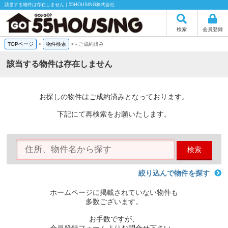
該当する物件は存在しません｜55HOUSING株式会社
検索
会員登録
TOPページ
>
物件検索
>
-
ご成約済み
該当する物件は存在しません
お探しの物件はご成約済みとなっております。
下記にて再検索をお願いたします。
検索
絞り込んで物件を探す
ホームページに掲載されていない物件も
多数ございます。
お手数ですが、
会員登録フォームよりお問合せ下さい。