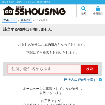
該当する物件は存在しません｜55HOUSING株式会社
検索
会員登録
TOPページ
>
物件検索
>
-
ご成約済み
該当する物件は存在しません
お探しの物件はご成約済みとなっております。
下記にて再検索をお願いたします。
検索
絞り込んで物件を探す
ホームページに掲載されていない物件も
多数ございます。
お手数ですが、
会員登録フォームよりお問合せ下さい。