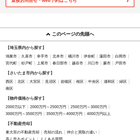
直接お問合せ・web予約はこちら
このページの先頭へ
【埼玉県内から探す】
鴻巣市
久喜市
幸手市
北本市
桶川市
伊奈町
蓮田市
白岡市
宮代町
杉戸町
上尾市
春日部市
越谷市
川口市
蕨市
戸田市
【さいたま市内から探す】
西区
北区
大宮区
見沼区
岩槻区
桜区
中央区
浦和区
緑区
南区
【物件価格から探す】
2000万以下
2000万円～2500万円
2500万円～3000万円
3000万円～3500万円
3500万円～4000万円
4000万円以上
【不動産売却】
東大宮の不動産売却
売却の流れ
仲介と買取の違い
高く売るポイント
よくある質問