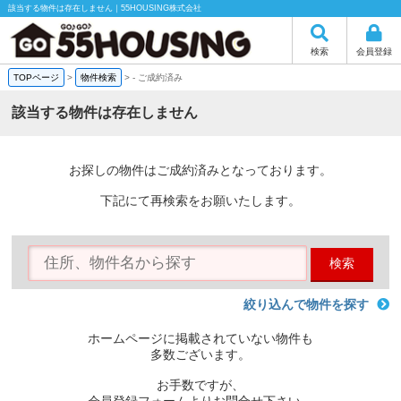
該当する物件は存在しません｜55HOUSING株式会社
検索
会員登録
TOPページ
>
物件検索
>
-
ご成約済み
該当する物件は存在しません
お探しの物件はご成約済みとなっております。
下記にて再検索をお願いたします。
検索
絞り込んで物件を探す
ホームページに掲載されていない物件も
多数ございます。
お手数ですが、
会員登録フォームよりお問合せ下さい。