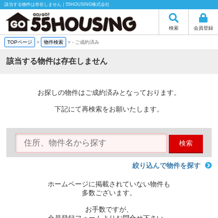
該当する物件は存在しません｜55HOUSING株式会社
検索
会員登録
TOPページ
>
物件検索
>
-
ご成約済み
該当する物件は存在しません
お探しの物件はご成約済みとなっております。
下記にて再検索をお願いたします。
検索
絞り込んで物件を探す
ホームページに掲載されていない物件も
多数ございます。
お手数ですが、
会員登録フォームよりお問合せ下さい。