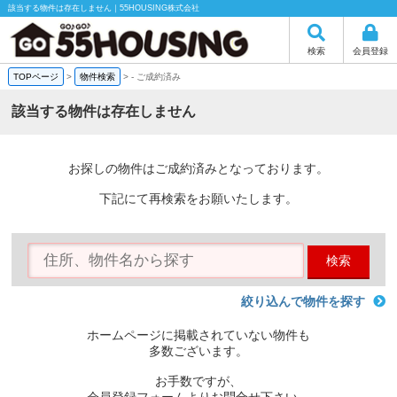
該当する物件は存在しません｜55HOUSING株式会社
検索
会員登録
TOPページ
>
物件検索
>
-
ご成約済み
該当する物件は存在しません
お探しの物件はご成約済みとなっております。
下記にて再検索をお願いたします。
検索
絞り込んで物件を探す
ホームページに掲載されていない物件も
多数ございます。
お手数ですが、
会員登録フォームよりお問合せ下さい。