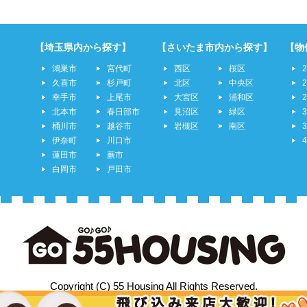
【埼玉県内から探す】
【さいたま市内から探す】
【物
鴻巣市
宮代町
西区
桜区
久喜市
杉戸町
北区
中央区
幸手市
上尾市
大宮区
浦和区
北本市
春日部市
見沼区
緑区
桶川市
越谷市
岩槻区
南区
伊奈町
川口市
蓮田市
蕨市
白岡市
戸田市
Copyright (C) 55 Housing All Rights Reserved.