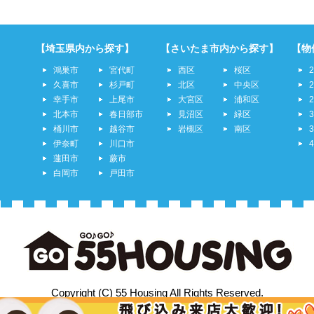
【埼玉県内から探す】
【さいたま市内から探す】
【物
鴻巣市
宮代町
西区
桜区
久喜市
杉戸町
北区
中央区
幸手市
上尾市
大宮区
浦和区
北本市
春日部市
見沼区
緑区
桶川市
越谷市
岩槻区
南区
伊奈町
川口市
蓮田市
蕨市
白岡市
戸田市
Copyright (C) 55 Housing All Rights Reserved.