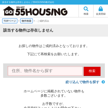
該当する物件は存在しません｜55HOUSING株式会社
検索
会員登録
TOPページ
>
物件検索
>
-
ご成約済み
該当する物件は存在しません
お探しの物件はご成約済みとなっております。
下記にて再検索をお願いたします。
検索
絞り込んで物件を探す
ホームページに掲載されていない物件も
多数ございます。
お手数ですが、
会員登録フォームよりお問合せ下さい。