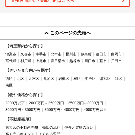
直接お問合せ・web予約はこちら
このページの先頭へ
【埼玉県内から探す】
鴻巣市
久喜市
幸手市
北本市
桶川市
伊奈町
蓮田市
白岡市
宮代町
杉戸町
上尾市
春日部市
越谷市
川口市
蕨市
戸田市
【さいたま市内から探す】
西区
北区
大宮区
見沼区
岩槻区
桜区
中央区
浦和区
緑区
南区
【物件価格から探す】
2000万以下
2000万円～2500万円
2500万円～3000万円
3000万円～3500万円
3500万円～4000万円
4000万円以上
【不動産売却】
東大宮の不動産売却
売却の流れ
仲介と買取の違い
高く売るポイント
よくある質問