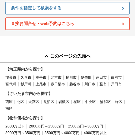
条件を指定して検索をする
直接お問合せ・web予約はこちら
このページの先頭へ
【埼玉県内から探す】
鴻巣市
久喜市
幸手市
北本市
桶川市
伊奈町
蓮田市
白岡市
宮代町
杉戸町
上尾市
春日部市
越谷市
川口市
蕨市
戸田市
【さいたま市内から探す】
西区
北区
大宮区
見沼区
岩槻区
桜区
中央区
浦和区
緑区
南区
【物件価格から探す】
2000万以下
2000万円～2500万円
2500万円～3000万円
3000万円～3500万円
3500万円～4000万円
4000万円以上