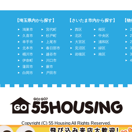
【埼玉県内から探す】
【さいたま市内から探す】
【物
鴻巣市
宮代町
西区
桜区
久喜市
杉戸町
北区
中央区
幸手市
上尾市
大宮区
浦和区
北本市
春日部市
見沼区
緑区
桶川市
越谷市
岩槻区
南区
伊奈町
川口市
蓮田市
蕨市
白岡市
戸田市
Copyright (C) 55 Housing All Rights Reserved.