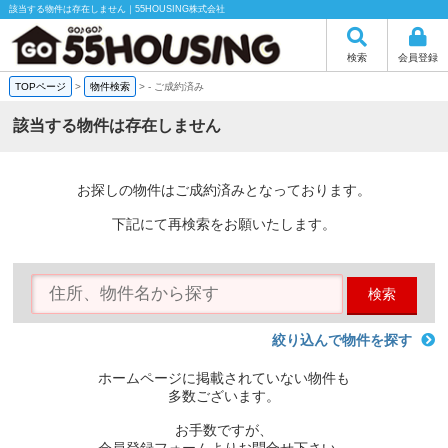
該当する物件は存在しません｜55HOUSING株式会社
検索
会員登録
TOPページ
>
物件検索
>
-
ご成約済み
該当する物件は存在しません
お探しの物件はご成約済みとなっております。
下記にて再検索をお願いたします。
検索
絞り込んで物件を探す
ホームページに掲載されていない物件も
多数ございます。
お手数ですが、
会員登録フォームよりお問合せ下さい。