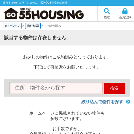
該当する物件は存在しません｜55HOUSING株式会社
検索
会員登録
TOPページ
>
物件検索
>
-
ご成約済み
該当する物件は存在しません
お探しの物件はご成約済みとなっております。
下記にて再検索をお願いたします。
検索
絞り込んで物件を探す
ホームページに掲載されていない物件も
多数ございます。
お手数ですが、
会員登録フォームよりお問合せ下さい。