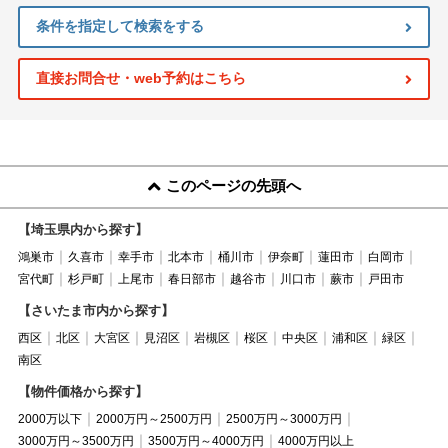
条件を指定して検索をする
直接お問合せ・web予約はこちら
このページの先頭へ
【埼玉県内から探す】
鴻巣市
久喜市
幸手市
北本市
桶川市
伊奈町
蓮田市
白岡市
宮代町
杉戸町
上尾市
春日部市
越谷市
川口市
蕨市
戸田市
【さいたま市内から探す】
西区
北区
大宮区
見沼区
岩槻区
桜区
中央区
浦和区
緑区
南区
【物件価格から探す】
2000万以下
2000万円～2500万円
2500万円～3000万円
3000万円～3500万円
3500万円～4000万円
4000万円以上