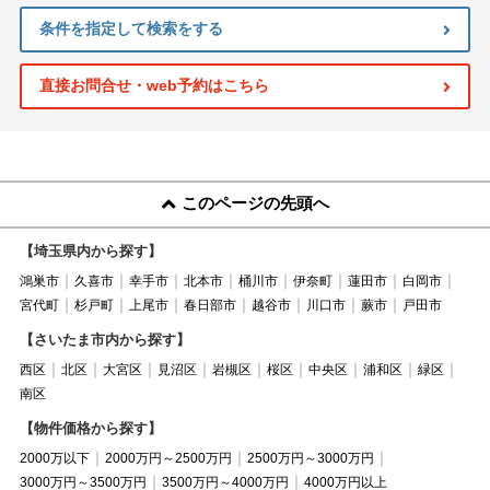
条件を指定して検索をする
直接お問合せ・web予約はこちら
このページの先頭へ
【埼玉県内から探す】
鴻巣市
久喜市
幸手市
北本市
桶川市
伊奈町
蓮田市
白岡市
宮代町
杉戸町
上尾市
春日部市
越谷市
川口市
蕨市
戸田市
【さいたま市内から探す】
西区
北区
大宮区
見沼区
岩槻区
桜区
中央区
浦和区
緑区
南区
【物件価格から探す】
2000万以下
2000万円～2500万円
2500万円～3000万円
3000万円～3500万円
3500万円～4000万円
4000万円以上