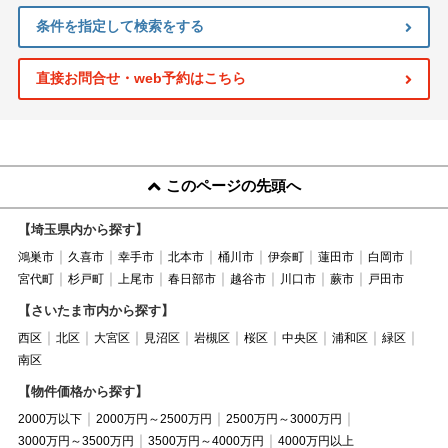
条件を指定して検索をする
直接お問合せ・web予約はこちら
このページの先頭へ
【埼玉県内から探す】
鴻巣市
久喜市
幸手市
北本市
桶川市
伊奈町
蓮田市
白岡市
宮代町
杉戸町
上尾市
春日部市
越谷市
川口市
蕨市
戸田市
【さいたま市内から探す】
西区
北区
大宮区
見沼区
岩槻区
桜区
中央区
浦和区
緑区
南区
【物件価格から探す】
2000万以下
2000万円～2500万円
2500万円～3000万円
3000万円～3500万円
3500万円～4000万円
4000万円以上