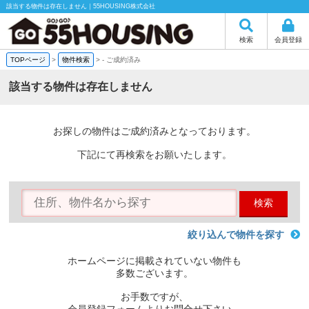
該当する物件は存在しません｜55HOUSING株式会社
検索
会員登録
TOPページ
>
物件検索
>
-
ご成約済み
該当する物件は存在しません
お探しの物件はご成約済みとなっております。
下記にて再検索をお願いたします。
検索
絞り込んで物件を探す
ホームページに掲載されていない物件も
多数ございます。
お手数ですが、
会員登録フォームよりお問合せ下さい。