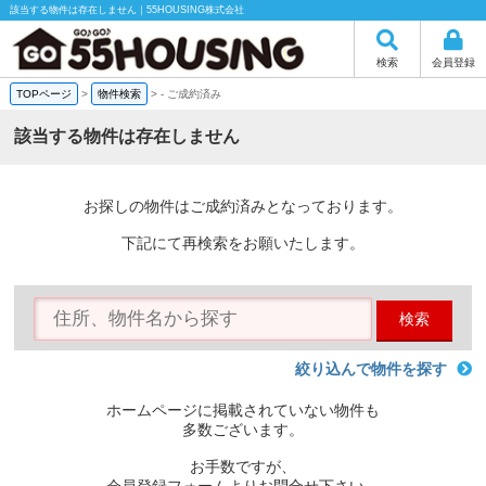
該当する物件は存在しません｜55HOUSING株式会社
検索
会員登録
TOPページ
>
物件検索
>
-
ご成約済み
該当する物件は存在しません
お探しの物件はご成約済みとなっております。
下記にて再検索をお願いたします。
検索
絞り込んで物件を探す
ホームページに掲載されていない物件も
多数ございます。
お手数ですが、
会員登録フォームよりお問合せ下さい。