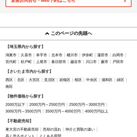
直接お問合せ・web予約はこちら
このページの先頭へ
【埼玉県内から探す】
鴻巣市
久喜市
幸手市
北本市
桶川市
伊奈町
蓮田市
白岡市
宮代町
杉戸町
上尾市
春日部市
越谷市
川口市
蕨市
戸田市
【さいたま市内から探す】
西区
北区
大宮区
見沼区
岩槻区
桜区
中央区
浦和区
緑区
南区
【物件価格から探す】
2000万以下
2000万円～2500万円
2500万円～3000万円
3000万円～3500万円
3500万円～4000万円
4000万円以上
【不動産売却】
東大宮の不動産売却
売却の流れ
仲介と買取の違い
高く売るポイント
よくある質問