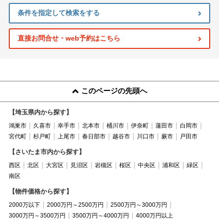
条件を指定して検索をする
直接お問合せ・web予約はこちら
このページの先頭へ
【埼玉県内から探す】
鴻巣市
久喜市
幸手市
北本市
桶川市
伊奈町
蓮田市
白岡市
宮代町
杉戸町
上尾市
春日部市
越谷市
川口市
蕨市
戸田市
【さいたま市内から探す】
西区
北区
大宮区
見沼区
岩槻区
桜区
中央区
浦和区
緑区
南区
【物件価格から探す】
2000万以下
2000万円～2500万円
2500万円～3000万円
3000万円～3500万円
3500万円～4000万円
4000万円以上