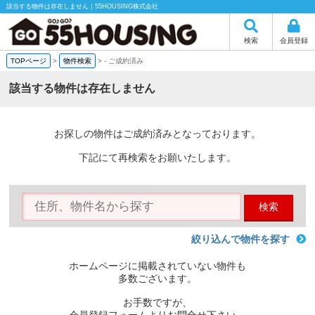
該当する物件は存在しません｜55HOUSING株式会社
検索
会員登録
TOPページ
>
物件検索
>
-
ご成約済み
該当する物件は存在しません
お探しの物件はご成約済みとなっております。
下記にて再検索をお願いたします。
検索
絞り込んで物件を探す
ホームページに掲載されていない物件も
多数ございます。
お手数ですが、
会員登録フォームよりお問合せ下さい。