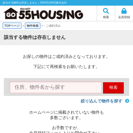
該当する物件は存在しません｜55HOUSING株式会社
検索
会員登録
TOPページ
>
物件検索
>
-
ご成約済み
該当する物件は存在しません
お探しの物件はご成約済みとなっております。
下記にて再検索をお願いたします。
検索
絞り込んで物件を探す
ホームページに掲載されていない物件も
多数ございます。
お手数ですが、
会員登録フォームよりお問合せ下さい。