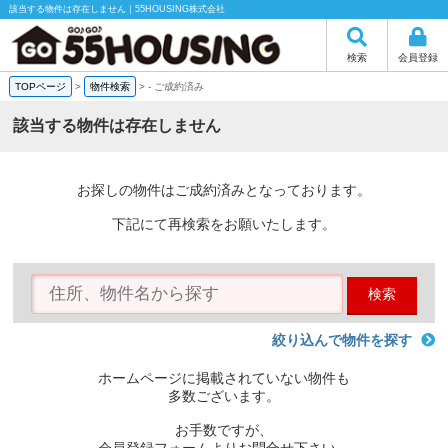
該当する物件は存在しません｜55HOUSING株式会社
検索
会員登録
TOPページ
>
物件検索
>
-
ご成約済み
該当する物件は存在しません
お探しの物件はご成約済みとなっております。
下記にて再検索をお願いたします。
検索
絞り込んで物件を探す
ホームページに掲載されていない物件も
多数ございます。
お手数ですが、
会員登録フォームよりお問合せ下さい。