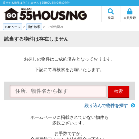
該当する物件は存在しません｜55HOUSING株式会社
検索
会員登録
TOPページ
>
物件検索
>
-
ご成約済み
該当する物件は存在しません
お探しの物件はご成約済みとなっております。
下記にて再検索をお願いたします。
検索
絞り込んで物件を探す
ホームページに掲載されていない物件も
多数ございます。
お手数ですが、
会員登録フォームよりお問合せ下さい。