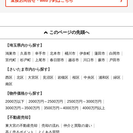
直接お問合せ・web予約はこちら
このページの先頭へ
【埼玉県内から探す】
鴻巣市
久喜市
幸手市
北本市
桶川市
伊奈町
蓮田市
白岡市
宮代町
杉戸町
上尾市
春日部市
越谷市
川口市
蕨市
戸田市
【さいたま市内から探す】
西区
北区
大宮区
見沼区
岩槻区
桜区
中央区
浦和区
緑区
南区
【物件価格から探す】
2000万以下
2000万円～2500万円
2500万円～3000万円
3000万円～3500万円
3500万円～4000万円
4000万円以上
【不動産売却】
東大宮の不動産売却
売却の流れ
仲介と買取の違い
高く売るポイント
よくある質問